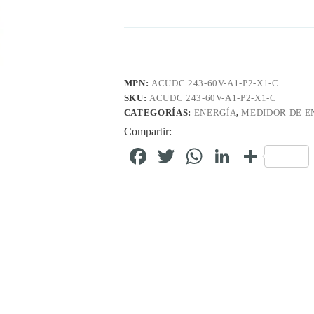
MPN:
ACUDC 243-60V-A1-P2-X1-C
SKU:
ACUDC 243-60V-A1-P2-X1-C
CATEGORÍAS:
ENERGÍA
,
MEDIDOR DE E
Compartir:
Fa
T
W
Li
C
ce
wi
ha
nk
o
bo
tte
ts
ed
m
ok
r
A
In
pa
pp
rti
r