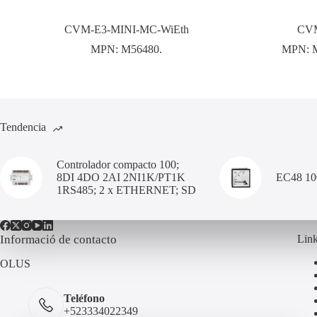
CVM-E3-MINI-MC-WiEth
CVM
MPN:
M56480.
MPN:
Tendencia
Controlador compacto 100;
8DI 4DO 2AI 2NI1K/PT1K
EC48 1
1RS485; 2 x ETHERNET; SD
Informació de contacto
Link
OLUS
Teléfono
+523334022349