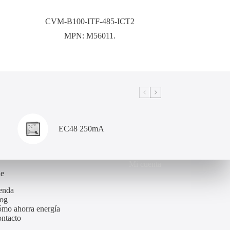
CVM-B100-ITF-485-ICT2
MPN:
M56011.
EC48 250mA
Mi cuenta
de
enda
og
mo ahorra energía
ntacto