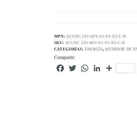
MPN:
ACUDC 243-60V-A1-P2-X2-C-D
SKU:
ACUDC 243-60V-A1-P2-X2-C-D
CATEGORÍAS:
ENERGÍA
,
MEDIDOR DE E
Compartir:
Fa
T
W
Li
C
ce
wi
ha
nk
o
bo
tte
ts
ed
m
ok
r
A
In
pa
pp
rti
r