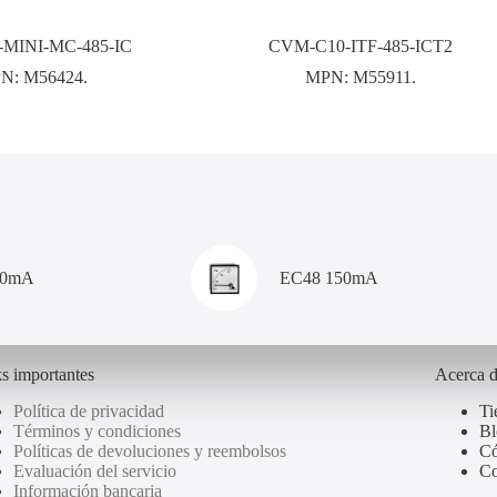
MINI-MC-485-IC
CVM-C10-ITF-485-ICT2
N:
M56424.
MPN:
M55911.
00mA
EC48 150mA
s importantes
Acerca 
Política de privacidad
Ti
Términos y condiciones
Bl
Políticas de devoluciones y reembolsos
Có
Evaluación del servicio
Co
Información bancaria