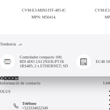
CVM-E3-MINI-ITF-485-IC
CVM-E3-
MPN:
M56414.
MP
Tendencia
Controlador compacto 100;
8DI 4DO 2AI 2NI1K/PT1K
EC48 1
1RS485; 2 x ETHERNET; SD
Informació de contacto
Link
OLUS
Teléfono
+523334022349