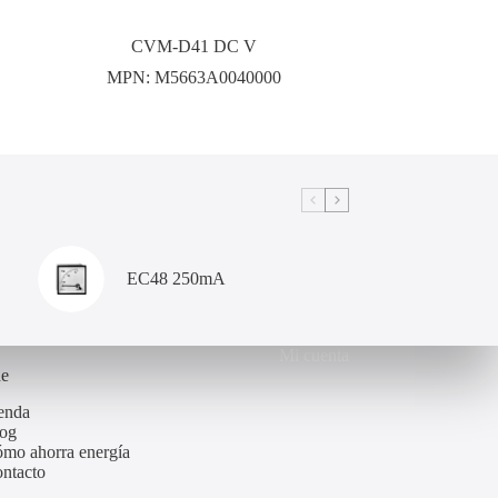
CVM-D41 DC V
MPN:
M5663A0040000
EC48 250mA
Mi cuenta
de
enda
og
mo ahorra energía
ntacto