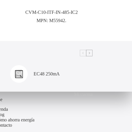
CVM-C10-ITF-IN-485-IC2
MPN:
M55942.
EC48 250mA
Mi cuenta
de
enda
og
mo ahorra energía
ntacto