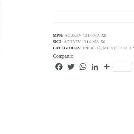
MPN:
ACUREV 1314-MA-X0
SKU:
ACUREV 1314-MA-X0
CATEGORÍAS:
ENERGÍA
,
MEDIDOR DE E
Compartir:
Fa
T
W
Li
C
ce
wi
ha
nk
o
bo
tte
ts
ed
m
ok
r
A
In
pa
pp
rti
r