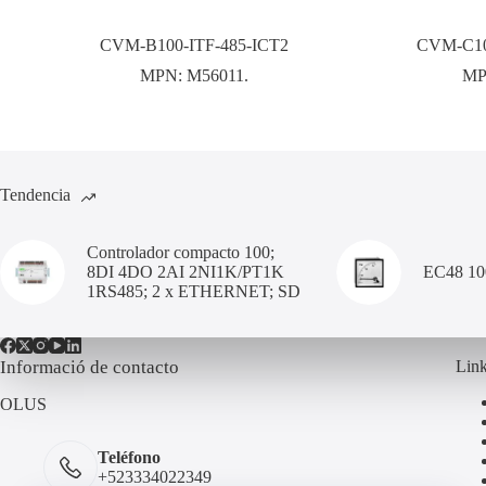
CVM-B100-ITF-485-ICT2
CVM-C10
MPN:
M56011.
MP
Tendencia
Controlador compacto 100;
8DI 4DO 2AI 2NI1K/PT1K
EC48 1
1RS485; 2 x ETHERNET; SD
Informació de contacto
Link
OLUS
Teléfono
+523334022349