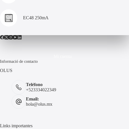
EC48 250mA
Mi cuenta
Informació de contacto
OLUS
Teléfono
+523334022349
Email:
hola@olus.mx
Links importantes