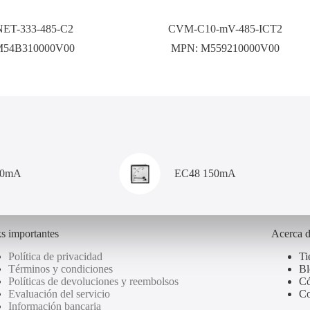
ET-333-485-C2
CVM-C10-mV-485-ICT2
M54B310000V00
MPN:
M559210000V00
00mA
EC48 150mA
s importantes
Acerca 
Política de privacidad
Ti
Términos y condiciones
Bl
Políticas de devoluciones y reembolsos
Có
Evaluación del servicio
Co
Información bancaria