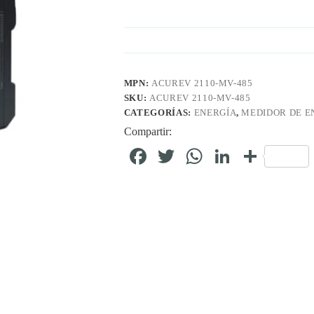
MPN:
ACUREV 2110-MV-485
SKU:
ACUREV 2110-MV-485
CATEGORÍAS:
ENERGÍA
,
MEDIDOR DE E
Compartir:
Fa
T
W
Li
C
ce
wi
ha
nk
o
bo
tte
ts
ed
m
ok
r
A
In
pa
pp
rti
r