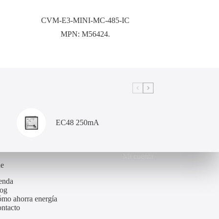
CVM-E3-MINI-MC-485-IC
MPN:
M56424.
EC48 250mA
Mi cuenta
de
enda
og
mo ahorra energía
ntacto