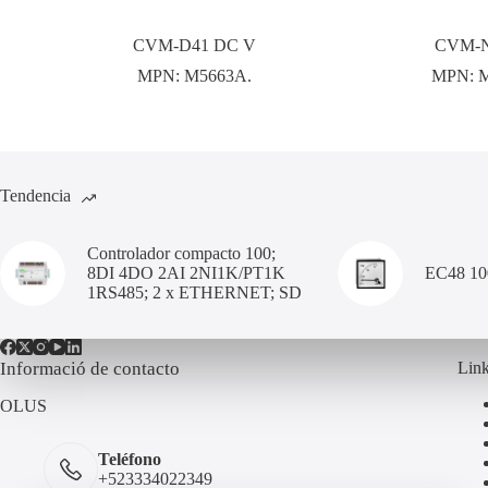
CVM-D41 DC V
CVM-N
MPN:
M5663A.
MPN:
Tendencia
Controlador compacto 100;
8DI 4DO 2AI 2NI1K/PT1K
EC48 1
1RS485; 2 x ETHERNET; SD
Informació de contacto
Link
OLUS
Teléfono
+523334022349