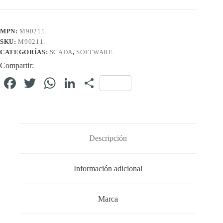
MPN:
M90211.
SKU:
M90211.
CATEGORÍAS:
SCADA
,
SOFTWARE
Compartir:
Fa
T
W
Li
C
ce
wi
ha
nk
o
bo
tte
ts
ed
m
ok
r
A
In
pa
Descripción
pp
rti
r
Información adicional
Marca