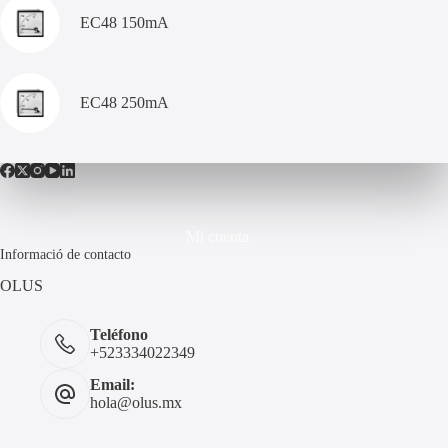
EC48 150mA
EC48 250mA
Mi cuenta
Informació de contacto
OLUS
Teléfono
+523334022349
Email:
hola@olus.mx