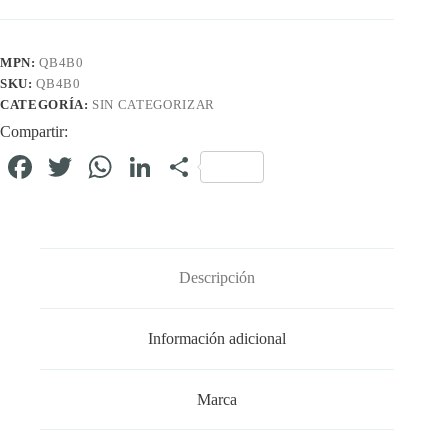
MPN:
QB4B0
SKU:
QB4B0
CATEGORÍA:
SIN CATEGORIZAR
Compartir:
Fa
T
W
Li
C
ce
wi
ha
nk
o
bo
tte
ts
ed
m
ok
r
A
In
pa
Descripción
pp
rti
r
Información adicional
Marca