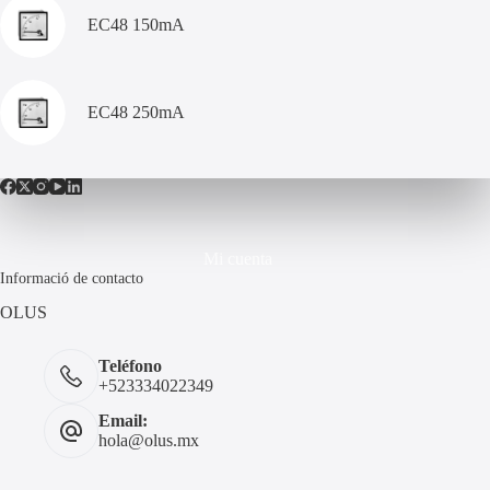
EC48 150mA
EC48 250mA
Mi cuenta
Informació de contacto
OLUS
Teléfono
+523334022349
Email:
hola@olus.mx