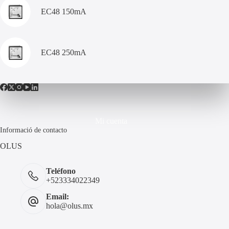
EC48 150mA
EC48 250mA
Mi cuenta
Informació de contacto
OLUS
Teléfono
+523334022349
Email:
hola@olus.mx