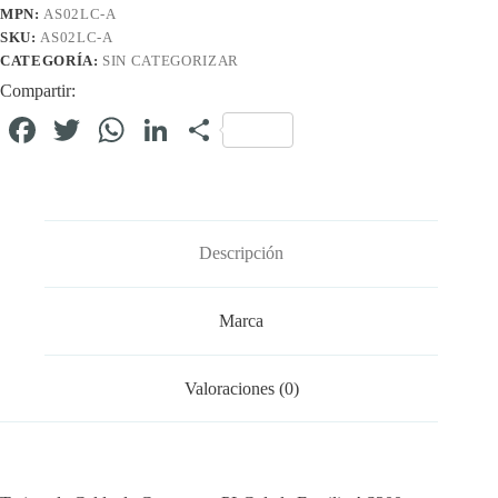
MPN:
AS02LC-A
SKU:
AS02LC-A
CATEGORÍA:
SIN CATEGORIZAR
Compartir:
Fa
T
W
Li
C
ce
wi
ha
nk
o
bo
tte
ts
ed
m
ok
r
A
In
pa
Descripción
pp
rti
r
Marca
Valoraciones (0)