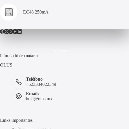
EC48 250mA
Mi cuenta
Informació de contacto
OLUS
Teléfono
+523334022349
Email:
hola@olus.mx
Links importantes