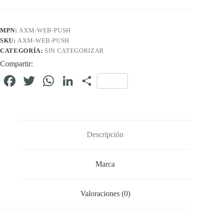
MPN:
AXM-WEB-PUSH
SKU:
AXM-WEB-PUSH
CATEGORÍA:
SIN CATEGORIZAR
Compartir:
Fa
T
W
Li
C
ce
wi
ha
nk
o
bo
tte
ts
ed
m
ok
r
A
In
pa
Descripción
pp
rti
r
Marca
Valoraciones (0)