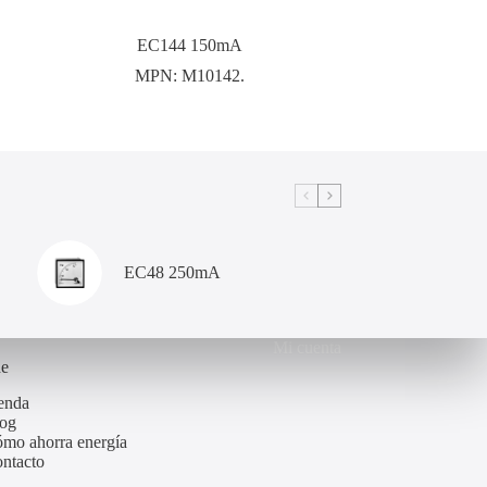
EC144 150mA
MPN:
M10142.
EC48 250mA
Mi cuenta
de
enda
og
mo ahorra energía
ntacto