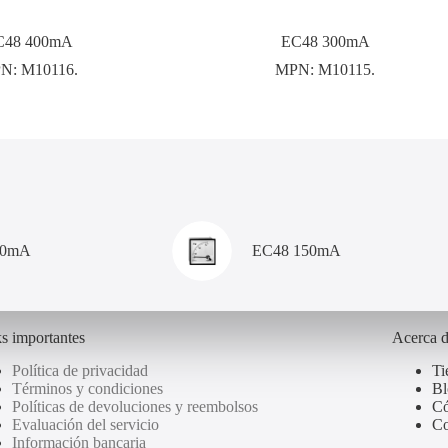
C48 400mA
EC48 300mA
N:
M10116.
MPN:
M10115.
00mA
EC48 150mA
s importantes
Acerca 
Política de privacidad
Ti
Términos y condiciones
Bl
Políticas de devoluciones y reembolsos
Có
Evaluación del servicio
Co
Información bancaria