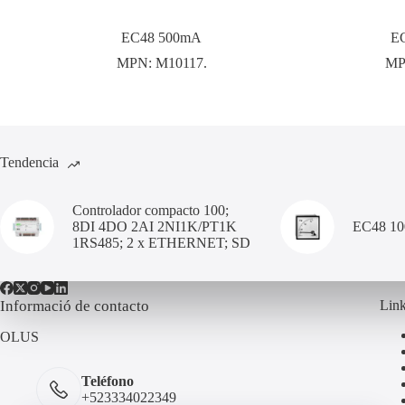
EC48 500mA
E
MPN:
M10117.
MP
Tendencia
Controlador compacto 100;
8DI 4DO 2AI 2NI1K/PT1K
EC48 1
1RS485; 2 x ETHERNET; SD
Informació de contacto
Link
OLUS
Teléfono
+523334022349