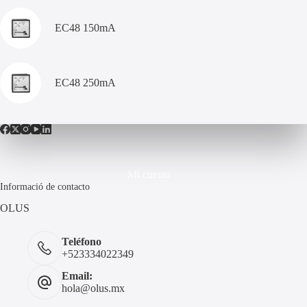
EC48 150mA
EC48 250mA
Mi cuenta
Informació de contacto
OLUS
Teléfono
+523334022349
Email:
hola@olus.mx