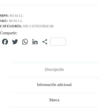
MPN:
M10112.
SKU:
M10112.
CATEGORÍA:
SIN CATEGORIZAR
Compartir:
Fa
T
W
Li
C
ce
wi
ha
nk
o
bo
tte
ts
ed
m
ok
r
A
In
pa
Descripción
pp
rti
r
Información adicional
Marca