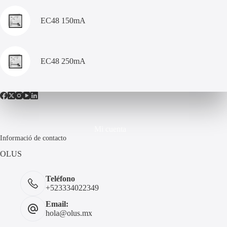
EC48 150mA
EC48 250mA
Mi cuenta
Informació de contacto
OLUS
Teléfono
+523334022349
Email:
hola@olus.mx