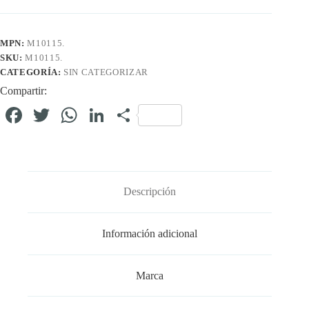
MPN:
M10115.
SKU:
M10115.
CATEGORÍA:
SIN CATEGORIZAR
Compartir:
Fa
T
W
Li
C
ce
wi
ha
nk
o
bo
tte
ts
ed
m
ok
r
A
In
pa
Descripción
pp
rti
r
Información adicional
Marca