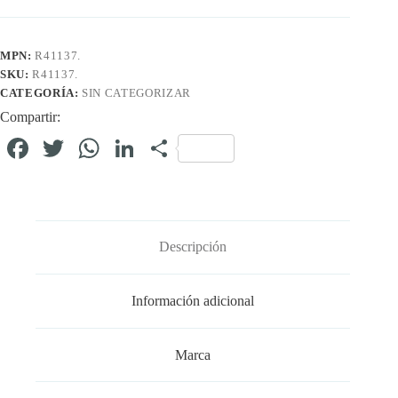
MPN:
R41137.
SKU:
R41137.
CATEGORÍA:
SIN CATEGORIZAR
Compartir:
Fa
T
W
Li
C
ce
wi
ha
nk
o
bo
tte
ts
ed
m
ok
r
A
In
pa
Descripción
pp
rti
r
Información adicional
Marca