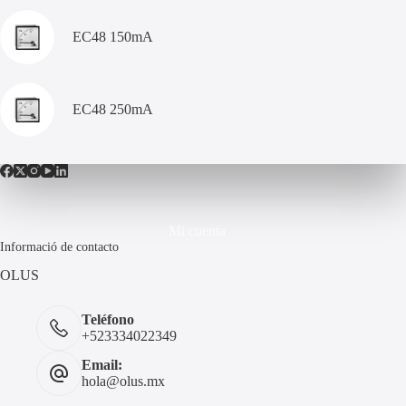
EC48 150mA
EC48 250mA
Mi cuenta
Informació de contacto
OLUS
Teléfono
+523334022349
Email:
hola@olus.mx