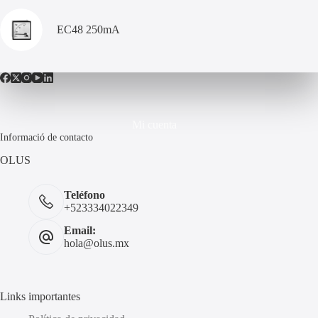
EC48 250mA
Mi cuenta
Informació de contacto
OLUS
Teléfono
+523334022349
Email:
hola@olus.mx
Links importantes