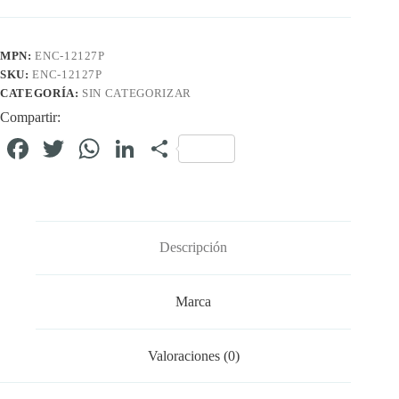
MPN:
ENC-12127P
SKU:
ENC-12127P
CATEGORÍA:
SIN CATEGORIZAR
Compartir:
Fa
T
W
Li
C
ce
wi
ha
nk
o
bo
tte
ts
ed
m
ok
r
A
In
pa
Descripción
pp
rti
r
Marca
Valoraciones (0)