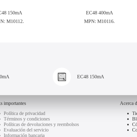
C48 150mA
EC48 400mA
N:
M10112.
MPN:
M10116.
00mA
EC48 150mA
s importantes
Acerca 
Política de privacidad
Ti
Términos y condiciones
Bl
Políticas de devoluciones y reembolsos
Có
Evaluación del servicio
Co
Información bancaria