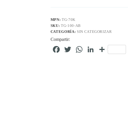
MPN:
TG-70K
SKU:
TG-100-AB
CATEGORÍA:
SIN CATEGORIZAR
Compartir:
Fa
T
W
Li
C
ce
wi
ha
nk
o
bo
tte
ts
ed
m
ok
r
A
In
pa
pp
rti
r