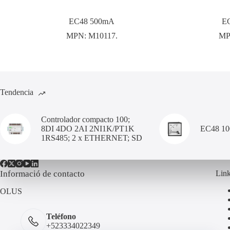
EC48 500mA
E
MPN:
M10117.
MP
Tendencia
Controlador compacto 100;
8DI 4DO 2AI 2NI1K/PT1K
EC48 1
1RS485; 2 x ETHERNET; SD
Informació de contacto
Link
OLUS
Teléfono
+523334022349