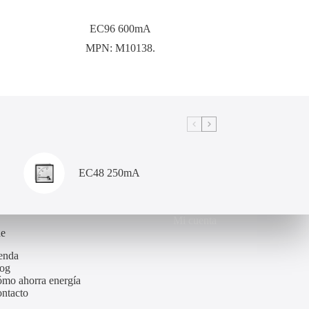
EC96 600mA
MPN:
M10138.
EC48 250mA
Mi cuenta
de
enda
og
mo ahorra energía
ntacto