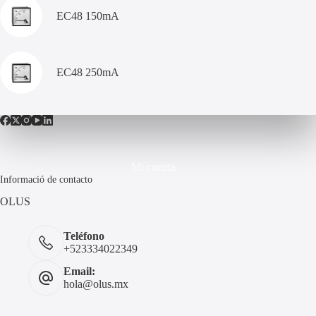
EC48 150mA
EC48 250mA
Mi cuenta
Informació de contacto
OLUS
Teléfono
+523334022349
Email:
hola@olus.mx