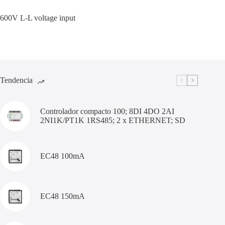
600V L-L voltage input
Tendencia
Controlador compacto 100; 8DI 4DO 2AI
2NI1K/PT1K 1RS485; 2 x ETHERNET; SD
EC48 100mA
EC48 150mA