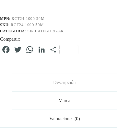
MPN:
RCT24-1000-50M
SKU:
RCT24-1000-50M
CATEGORÍA:
SIN CATEGORIZAR
Compartir:
Fa
T
W
Li
C
ce
wi
ha
nk
o
bo
tte
ts
ed
m
ok
r
A
In
pa
Descripción
pp
rti
r
Marca
Valoraciones (0)