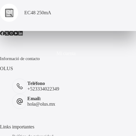
EC48 250mA
Mi cuenta
Informació de contacto
OLUS
Teléfono
+523334022349
Email:
hola@olus.mx
Links importantes