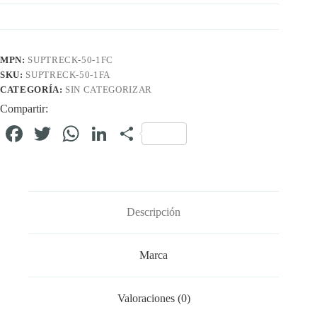
MPN:
SUPTRECK-50-1FC
SKU:
SUPTRECK-50-1FA
CATEGORÍA:
SIN CATEGORIZAR
Compartir:
Fa
T
W
Li
C
ce
wi
ha
nk
o
bo
tte
ts
ed
m
ok
r
A
In
pa
Descripción
pp
rti
r
Marca
Valoraciones (0)