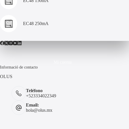
EC48 150mA
EC48 250mA
Mi cuenta
Informació de contacto
OLUS
Teléfono
+523334022349
Email:
hola@olus.mx