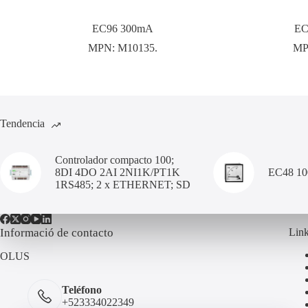
EC96 300mA
EC
MPN:
M10135.
MP
Tendencia
Controlador compacto 100;
8DI 4DO 2AI 2NI1K/PT1K
EC48 1
1RS485; 2 x ETHERNET; SD
Informació de contacto
Link
OLUS
Teléfono
+523334022349