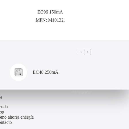
EC96 150mA
MPN:
M10132.
EC48 250mA
Mi cuenta
de
enda
og
mo ahorra energía
ntacto