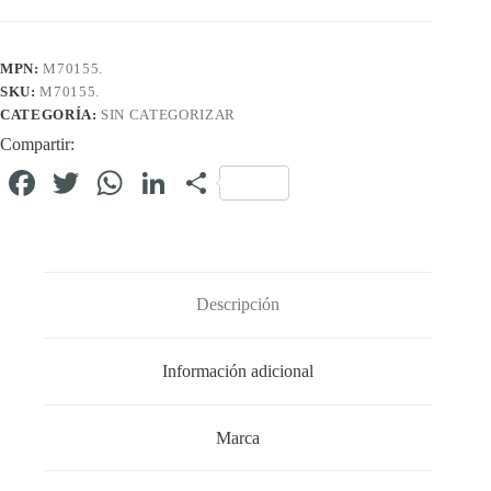
MPN:
M70155.
SKU:
M70155.
CATEGORÍA:
SIN CATEGORIZAR
Compartir:
Fa
T
W
Li
C
ce
wi
ha
nk
o
bo
tte
ts
ed
m
ok
r
A
In
pa
Descripción
pp
rti
r
Información adicional
Marca