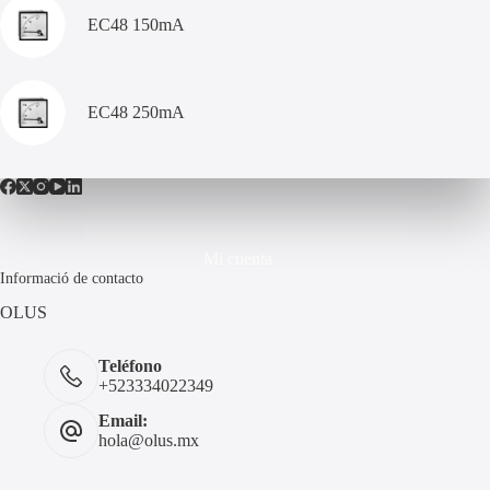
EC48 150mA
EC48 250mA
Mi cuenta
Informació de contacto
OLUS
Teléfono
+523334022349
Email:
hola@olus.mx