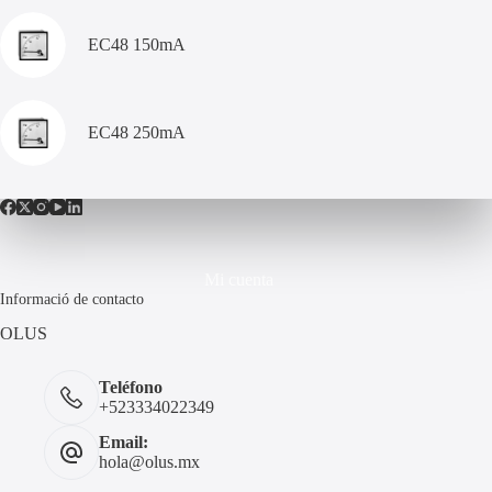
EC48 150mA
EC48 250mA
Mi cuenta
Informació de contacto
OLUS
Teléfono
+523334022349
Email:
hola@olus.mx