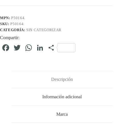
MPN:
P50164.
SKU:
P50164.
CATEGORÍA:
SIN CATEGORIZAR
Compartir:
Fa
T
W
Li
C
ce
wi
ha
nk
o
bo
tte
ts
ed
m
ok
r
A
In
pa
Descripción
pp
rti
r
Información adicional
Marca