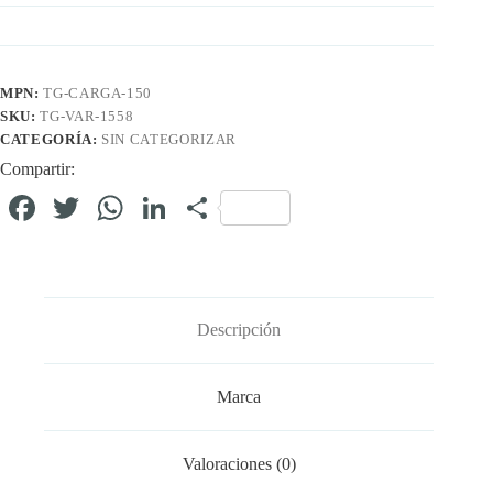
MPN:
TG-CARGA-150
SKU:
TG-VAR-1558
CATEGORÍA:
SIN CATEGORIZAR
Compartir:
Fa
T
W
Li
C
ce
wi
ha
nk
o
bo
tte
ts
ed
m
ok
r
A
In
pa
Descripción
pp
rti
r
Marca
Valoraciones (0)