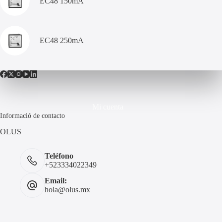
EC48 150mA
EC48 250mA
Mi cuenta
Informació de contacto
OLUS
Teléfono
+523334022349
Email:
hola@olus.mx