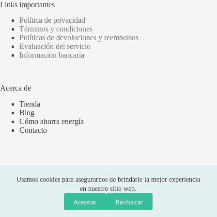
Links importantes
Política de privacidad
Términos y condiciones
Políticas de devoluciones y reembolsos
Evaluación del servicio
Información bancaria
Acerca de
Tienda
Blog
Cómo ahorra energía
Contacto
Usamos cookies para asegurarnos de brindarle la mejor experiencia
en nuestro sitio web.
Hola soy Alan ¿en que puedo apoyarte?
Aceptar
Rechazar
Compras seguras
Copyright © 2026 Olus