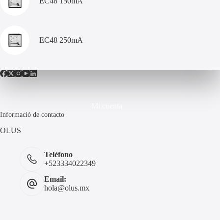
EC48 150mA
EC48 250mA
Mi cuenta
Informació de contacto
OLUS
Teléfono
+523334022349
Email:
hola@olus.mx