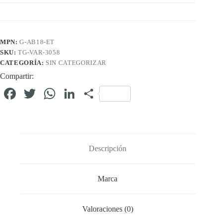
MPN:
G-AB18-ET
SKU:
TG-VAR-3058
CATEGORÍA:
SIN CATEGORIZAR
Compartir:
Fa
T
W
Li
C
ce
wi
ha
nk
o
bo
tte
ts
ed
m
ok
r
A
In
pa
Descripción
pp
rti
r
Marca
Valoraciones (0)