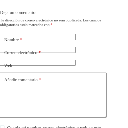
ok
r
A
In
pa
pp
rti
Deja un comentario
r
Tu dirección de correo electrónico no será publicada.
Los campos
obligatorios están marcados con
*
Nombre
*
Correo electrónico
*
Web
Añadir comentario
*
Guarda mi nombre, correo electrónico y web en este