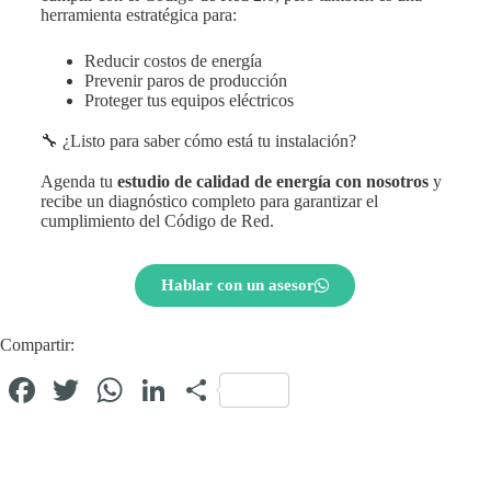
herramienta estratégica para:
Reducir costos de energía
Prevenir paros de producción
Proteger tus equipos eléctricos
🔧 ¿Listo para saber cómo está tu instalación?
Agenda tu
estudio de calidad de energía con nosotros
y
recibe un diagnóstico completo para garantizar el
cumplimiento del Código de Red.
Hablar con un asesor
Compartir:
Fa
T
W
Li
C
ce
wi
ha
nk
o
bo
tte
ts
ed
m