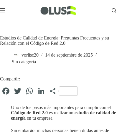
Estudios de Calidad de Energía: Preguntas Frecuentes y su
Relación con el Código de Red 2.0
vorlisc20
14 de septiembre de 2025
Sin categoría
Compartir:
Fa
T
W
Li
C
ce
wi
ha
nk
o
bo
tte
ts
ed
m
Uno de los pasos más importantes para cumplir con el
Código de Red 2.0
es realizar un
estudio de calidad de
ok
r
A
In
pa
energía
en tu empresa.
pp
rti
Sin embargo, muchas personas tienen dudas antes de