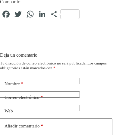
Compartir:
Fa
T
W
Li
C
ce
wi
ha
nk
o
bo
tte
ts
ed
m
ok
r
A
In
pa
pp
rti
Deja un comentario
r
Tu dirección de correo electrónico no será publicada.
Los campos
obligatorios están marcados con
*
Nombre
*
Correo electrónico
*
Web
Añadir comentario
*