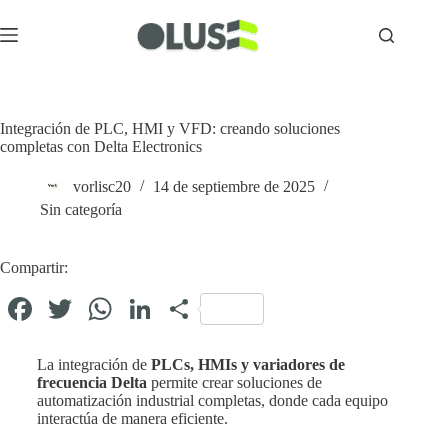
Integración de PLC, HMI y VFD: creando soluciones
completas con Delta Electronics
vorlisc20
14 de septiembre de 2025
Sin categoría
Compartir:
Fa
T
W
Li
C
ce
wi
ha
nk
o
bo
tte
ts
ed
m
La integración de
PLCs, HMIs y variadores de
frecuencia Delta
permite crear soluciones de
ok
r
A
In
pa
automatización industrial completas, donde cada equipo
interactúa de manera eficiente.
pp
rti