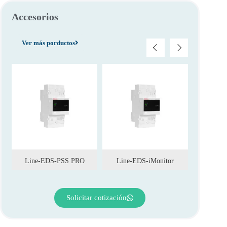
Accesorios
Ver más porductos
Line-EDS-PSS PRO
Line-EDS-iMonitor
Li
Solicitar cotización