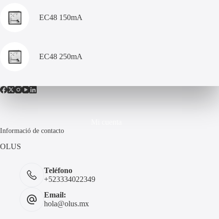
EC48 150mA
EC48 250mA
Mi cuenta
Informació de contacto
OLUS
Teléfono
+523334022349
Email:
hola@olus.mx