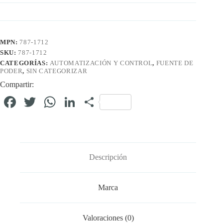
MPN:
787-1712
SKU:
787-1712
CATEGORÍAS:
AUTOMATIZACIÓN Y CONTROL
,
FUENTE DE
PODER
,
SIN CATEGORIZAR
Compartir:
Fa
T
W
Li
C
ce
wi
ha
nk
o
bo
tte
ts
ed
m
ok
r
A
In
pa
Descripción
pp
rti
r
Marca
Valoraciones (0)