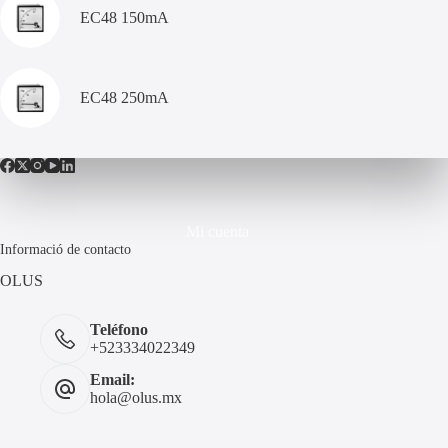
EC48 150mA
EC48 250mA
Mi cuenta
Informació de contacto
OLUS
Teléfono
+523334022349
Email:
hola@olus.mx