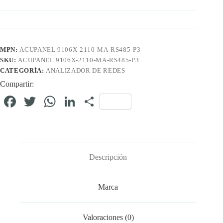
MPN:
ACUPANEL 9106X-2110-MA-RS485-P3
SKU:
ACUPANEL 9106X-2110-MA-RS485-P3
CATEGORÍA:
ANALIZADOR DE REDES
Compartir:
Fa
T
W
Li
C
ce
wi
ha
nk
o
bo
tte
ts
ed
m
ok
r
A
In
pa
Descripción
pp
rti
r
Marca
Valoraciones (0)