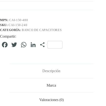
MPN:
CAI-150-480
SKU:
CAI-150-240
CATEGORÍA:
BANCO DE CAPACITORES
Compartir:
Fa
T
W
Li
C
ce
wi
ha
nk
o
bo
tte
ts
ed
m
ok
r
A
In
pa
Descripción
pp
rti
r
Marca
Valoraciones (0)