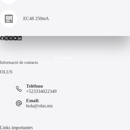
EC48 250mA
Mi cuenta
Informació de contacto
OLUS
Teléfono
+523334022349
Email:
hola@olus.mx
Links importantes