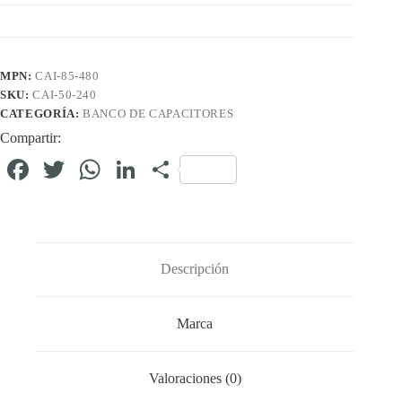
MPN:
CAI-85-480
SKU:
CAI-50-240
CATEGORÍA:
BANCO DE CAPACITORES
Compartir:
Fa
T
W
Li
C
ce
wi
ha
nk
o
bo
tte
ts
ed
m
ok
r
A
In
pa
Descripción
pp
rti
r
Marca
Valoraciones (0)