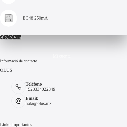
EC48 250mA
Mi cuenta
Informació de contacto
OLUS
Teléfono
+523334022349
Email:
hola@olus.mx
Links importantes