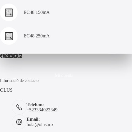
EC48 150mA
EC48 250mA
Mi cuenta
Informació de contacto
OLUS
Teléfono
+523334022349
Email:
hola@olus.mx