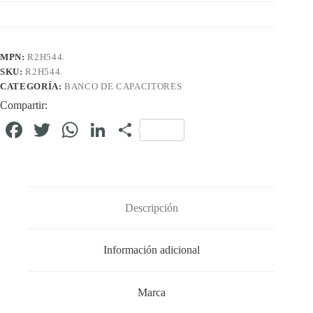
MPN:
R2H544.
SKU:
R2H544.
CATEGORÍA:
BANCO DE CAPACITORES
Compartir:
Fa
T
W
Li
C
ce
wi
ha
nk
o
bo
tte
ts
ed
m
ok
r
A
In
pa
Descripción
pp
rti
r
Información adicional
Marca