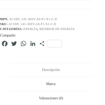
MPN:
ACUDC 243-300V-A0-P1-X1-C-D
SKU:
ACUDC 243-300V-A0-P1-X1-C-D
CATEGORÍAS:
ENERGÍA
,
MEDIDOR DE ENERGÍA
Compartir:
Fa
T
W
Li
C
ce
wi
ha
nk
o
bo
tte
ts
ed
m
ok
r
A
In
pa
Descripción
pp
rti
r
Marca
Valoraciones (0)