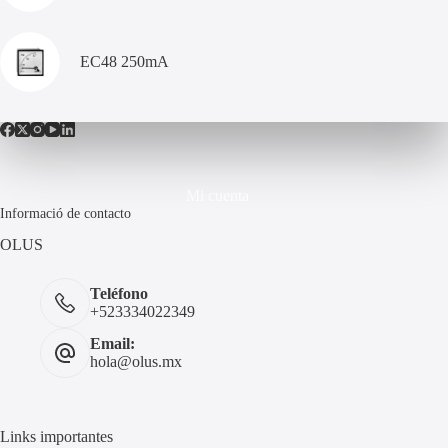
EC48 250mA
Mi cuenta
Informació de contacto
OLUS
Teléfono
+523334022349
Email:
hola@olus.mx
Links importantes