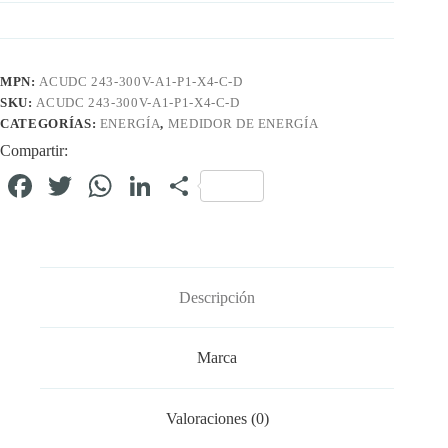
MPN:
ACUDC 243-300V-A1-P1-X4-C-D
SKU:
ACUDC 243-300V-A1-P1-X4-C-D
CATEGORÍAS:
ENERGÍA
,
MEDIDOR DE ENERGÍA
Compartir:
Fa
T
W
Li
C
ce
wi
ha
nk
o
bo
tte
ts
ed
m
ok
r
A
In
pa
Descripción
pp
rti
r
Marca
Valoraciones (0)