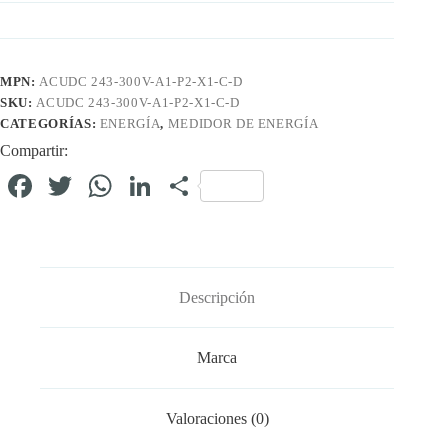
MPN:
ACUDC 243-300V-A1-P2-X1-C-D
SKU:
ACUDC 243-300V-A1-P2-X1-C-D
CATEGORÍAS:
ENERGÍA
,
MEDIDOR DE ENERGÍA
Compartir:
Fa
T
W
Li
C
ce
wi
ha
nk
o
bo
tte
ts
ed
m
ok
r
A
In
pa
Descripción
pp
rti
r
Marca
Valoraciones (0)