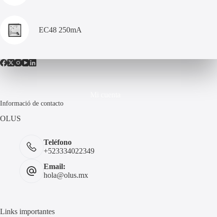
EC48 250mA
Mi cuenta
Informació de contacto
OLUS
Teléfono
+523334022349
Email:
hola@olus.mx
Links importantes