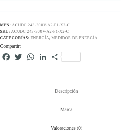
MPN:
ACUDC 243-300V-A2-P1-X2-C
SKU:
ACUDC 243-300V-A2-P1-X2-C
CATEGORÍAS:
ENERGÍA
,
MEDIDOR DE ENERGÍA
Compartir:
Fa
T
W
Li
C
ce
wi
ha
nk
o
bo
tte
ts
ed
m
ok
r
A
In
pa
Descripción
pp
rti
r
Marca
Valoraciones (0)