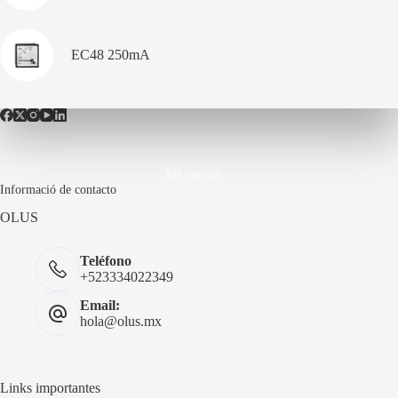
EC48 250mA
Mi cuenta
Informació de contacto
OLUS
Teléfono
+523334022349
Email:
hola@olus.mx
Links importantes