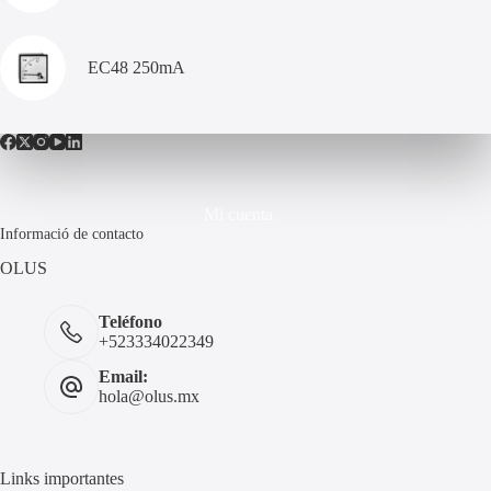
EC48 250mA
Mi cuenta
Informació de contacto
OLUS
Teléfono
+523334022349
Email:
hola@olus.mx
Links importantes