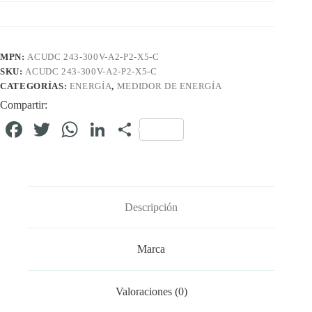
MPN:
ACUDC 243-300V-A2-P2-X5-C
SKU:
ACUDC 243-300V-A2-P2-X5-C
CATEGORÍAS:
ENERGÍA
,
MEDIDOR DE ENERGÍA
Compartir:
Fa
T
W
Li
C
ce
wi
ha
nk
o
bo
tte
ts
ed
m
ok
r
A
In
pa
Descripción
pp
rti
r
Marca
Valoraciones (0)