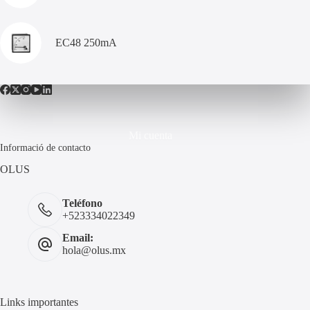
EC48 250mA
Mi cuenta
Informació de contacto
OLUS
Teléfono
+523334022349
Email:
hola@olus.mx
Links importantes