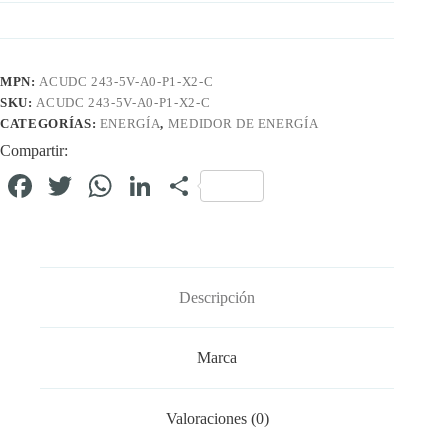
MPN:
ACUDC 243-5V-A0-P1-X2-C
SKU:
ACUDC 243-5V-A0-P1-X2-C
CATEGORÍAS:
ENERGÍA
,
MEDIDOR DE ENERGÍA
Compartir:
Fa
T
W
Li
C
ce
wi
ha
nk
o
bo
tte
ts
ed
m
ok
r
A
In
pa
Descripción
pp
rti
r
Marca
Valoraciones (0)