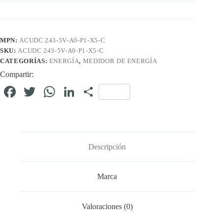
MPN:
ACUDC 243-5V-A0-P1-X5-C
SKU:
ACUDC 243-5V-A0-P1-X5-C
CATEGORÍAS:
ENERGÍA
,
MEDIDOR DE ENERGÍA
Compartir:
Fa
T
W
Li
C
ce
wi
ha
nk
o
bo
tte
ts
ed
m
ok
r
A
In
pa
Descripción
pp
rti
r
Marca
Valoraciones (0)