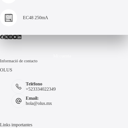
EC48 250mA
Mi cuenta
Informació de contacto
OLUS
Teléfono
+523334022349
Email:
hola@olus.mx
Links importantes