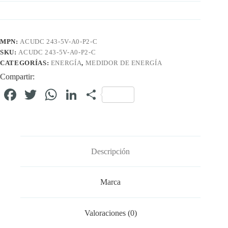
MPN:
ACUDC 243-5V-A0-P2-C
SKU:
ACUDC 243-5V-A0-P2-C
CATEGORÍAS:
ENERGÍA
,
MEDIDOR DE ENERGÍA
Compartir:
Fa
T
W
Li
C
ce
wi
ha
nk
o
bo
tte
ts
ed
m
ok
r
A
In
pa
Descripción
pp
rti
r
Marca
Valoraciones (0)