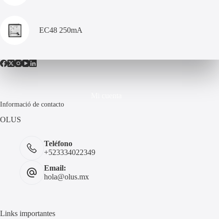
EC48 250mA
Mi cuenta
Informació de contacto
OLUS
Teléfono
+523334022349
Email:
hola@olus.mx
Links importantes