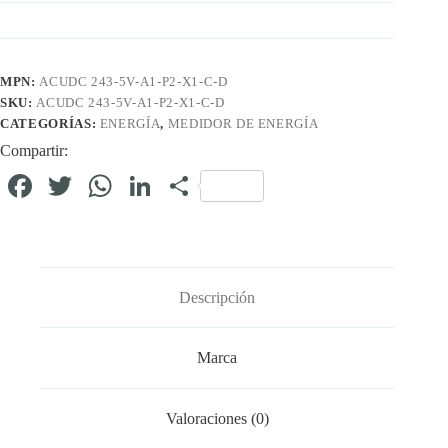
MPN:
ACUDC 243-5V-A1-P2-X1-C-D
SKU:
ACUDC 243-5V-A1-P2-X1-C-D
CATEGORÍAS:
ENERGÍA
,
MEDIDOR DE ENERGÍA
Compartir:
Fa
T
W
Li
C
ce
wi
ha
nk
o
bo
tte
ts
ed
m
ok
r
A
In
pa
Descripción
pp
rti
r
Marca
Valoraciones (0)