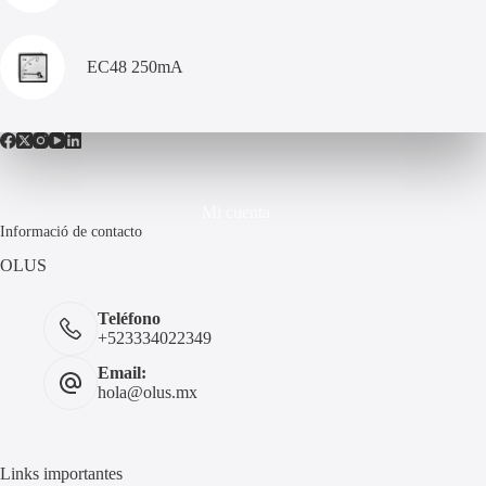
EC48 250mA
Mi cuenta
Informació de contacto
OLUS
Teléfono
+523334022349
Email:
hola@olus.mx
Links importantes