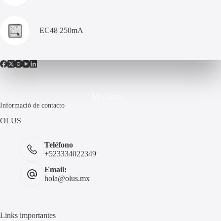
EC48 250mA
Mi cuenta
Informació de contacto
OLUS
Teléfono
+523334022349
Email:
hola@olus.mx
Links importantes