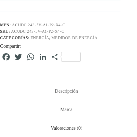
MPN:
ACUDC 243-5V-A1-P2-X4-C
SKU:
ACUDC 243-5V-A1-P2-X4-C
CATEGORÍAS:
ENERGÍA
,
MEDIDOR DE ENERGÍA
Compartir:
Fa
T
W
Li
C
ce
wi
ha
nk
o
bo
tte
ts
ed
m
ok
r
A
In
pa
Descripción
pp
rti
r
Marca
Valoraciones (0)