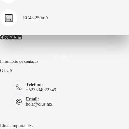
EC48 250mA
Mi cuenta
Informació de contacto
OLUS
Teléfono
+523334022349
Email:
hola@olus.mx
Links importantes