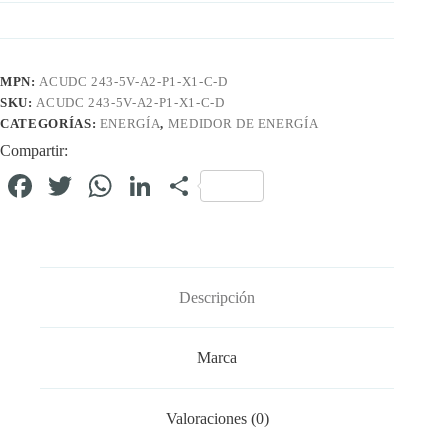
MPN:
ACUDC 243-5V-A2-P1-X1-C-D
SKU:
ACUDC 243-5V-A2-P1-X1-C-D
CATEGORÍAS:
ENERGÍA
,
MEDIDOR DE ENERGÍA
Compartir:
Fa
T
W
Li
C
ce
wi
ha
nk
o
bo
tte
ts
ed
m
ok
r
A
In
pa
Descripción
pp
rti
r
Marca
Valoraciones (0)