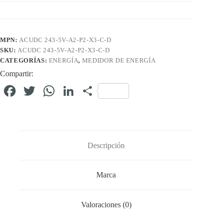
MPN:
ACUDC 243-5V-A2-P2-X3-C-D
SKU:
ACUDC 243-5V-A2-P2-X3-C-D
CATEGORÍAS:
ENERGÍA
,
MEDIDOR DE ENERGÍA
Compartir:
Fa
T
W
Li
C
ce
wi
ha
nk
o
bo
tte
ts
ed
m
ok
r
A
In
pa
Descripción
pp
rti
r
Marca
Valoraciones (0)