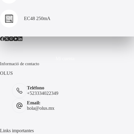
EC48 250mA
Mi cuenta
Informació de contacto
OLUS
Teléfono
+523334022349
Email:
hola@olus.mx
Links importantes