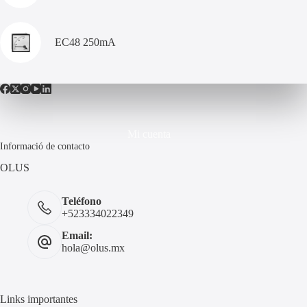
EC48 250mA
Mi cuenta
Informació de contacto
OLUS
Teléfono
+523334022349
Email:
hola@olus.mx
Links importantes