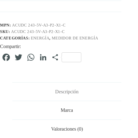
MPN:
ACUDC 243-5V-A3-P2-X1-C
SKU:
ACUDC 243-5V-A3-P2-X1-C
CATEGORÍAS:
ENERGÍA
,
MEDIDOR DE ENERGÍA
Compartir:
Fa
T
W
Li
C
ce
wi
ha
nk
o
bo
tte
ts
ed
m
ok
r
A
In
pa
Descripción
pp
rti
r
Marca
Valoraciones (0)