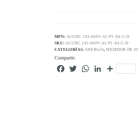
MPN:
ACUDC 243-600V-A1-P1-X4-C-D
SKU:
ACUDC 243-600V-A1-P1-X4-C-D
CATEGORÍAS:
ENERGÍA
,
MEDIDOR DE E
Compartir:
Fa
T
W
Li
C
ce
wi
ha
nk
o
bo
tte
ts
ed
m
ok
r
A
In
pa
pp
rti
r