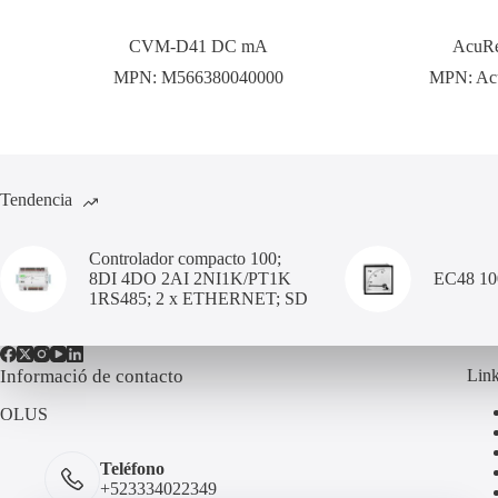
CVM-D41 DC mA
AcuRe
MPN:
M566380040000
MPN:
Ac
Tendencia
Controlador compacto 100;
8DI 4DO 2AI 2NI1K/PT1K
EC48 1
1RS485; 2 x ETHERNET; SD
Informació de contacto
Link
OLUS
Teléfono
+523334022349