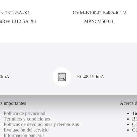
v 1312-5A-X1
CVM-B100-ITF-485-ICT2
uRev 1312-5A-X1
MPN:
M56011.
00mA
EC48 150mA
s importantes
Acerca 
Política de privacidad
Ti
Términos y condiciones
Bl
Políticas de devoluciones y reembolsos
Có
Evaluación del servicio
Co
Información bancaria