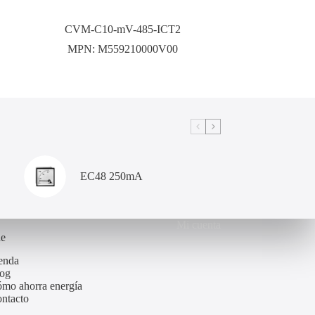
CVM-C10-mV-485-ICT2
MPN:
M559210000V00
EC48 250mA
Mi cuenta
de
enda
og
mo ahorra energía
ntacto