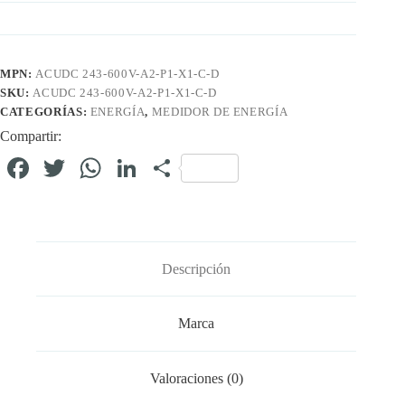
MPN:
ACUDC 243-600V-A2-P1-X1-C-D
SKU:
ACUDC 243-600V-A2-P1-X1-C-D
CATEGORÍAS:
ENERGÍA
,
MEDIDOR DE ENERGÍA
Compartir:
Fa
T
W
Li
C
ce
wi
ha
nk
o
bo
tte
ts
ed
m
ok
r
A
In
pa
Descripción
pp
rti
r
Marca
Valoraciones (0)