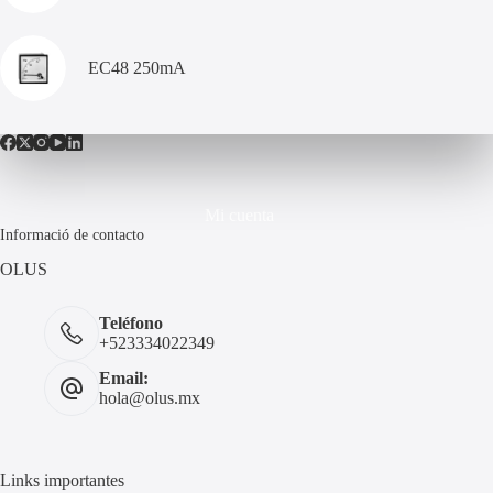
EC48 250mA
Mi cuenta
Informació de contacto
OLUS
Teléfono
+523334022349
Email:
hola@olus.mx
Links importantes