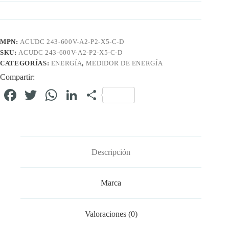
MPN:
ACUDC 243-600V-A2-P2-X5-C-D
SKU:
ACUDC 243-600V-A2-P2-X5-C-D
CATEGORÍAS:
ENERGÍA
,
MEDIDOR DE ENERGÍA
Compartir:
Fa
T
W
Li
C
ce
wi
ha
nk
o
bo
tte
ts
ed
m
ok
r
A
In
pa
Descripción
pp
rti
r
Marca
Valoraciones (0)