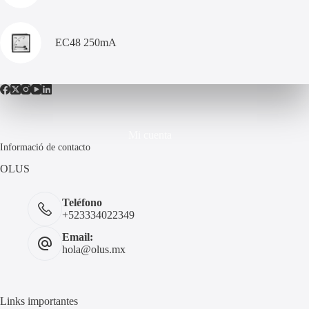
EC48 250mA
Mi cuenta
Informació de contacto
OLUS
Teléfono
+523334022349
Email:
hola@olus.mx
Links importantes