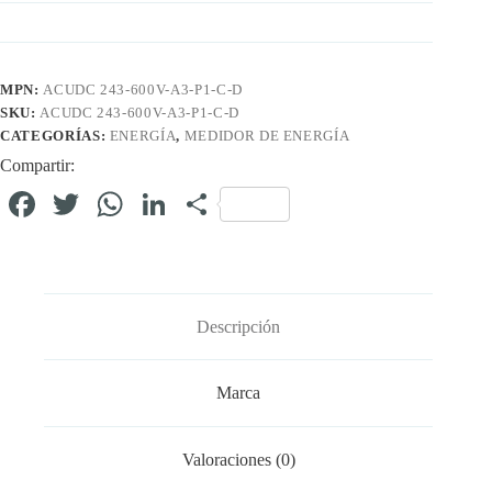
MPN:
ACUDC 243-600V-A3-P1-C-D
SKU:
ACUDC 243-600V-A3-P1-C-D
CATEGORÍAS:
ENERGÍA
,
MEDIDOR DE ENERGÍA
Compartir:
Fa
T
W
Li
C
ce
wi
ha
nk
o
bo
tte
ts
ed
m
ok
r
A
In
pa
Descripción
pp
rti
r
Marca
Valoraciones (0)