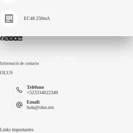
EC48 250mA
Mi cuenta
Informació de contacto
OLUS
Teléfono
+523334022349
Email:
hola@olus.mx
Links importantes